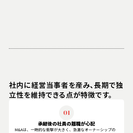
02
プを移行します（実行：2年間）
社長候補を生み出し続け、承継課題をなくしま
03
す（支援：無期限）
社内に経営当事者を産み、長期で独
立性を維持できる点が特徴です。
01
承継後の社員の離職が心配
M&Aは、一時的な衝撃が大きく、急激なオーナーシップの