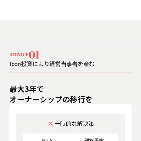
01
SERVICE
Icon投資により経営当事者を産む
最大3年で
オーナーシップの移行を
一時的な解決策
close
M&A
親族承継