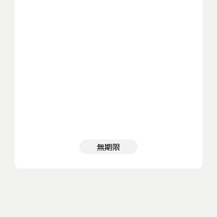
無期限
Icon Capitalがオーナー様から株式を取得（プ
01
ロセス：半年～1年間）
経営チーム・経営株主を組成し、オーナーシッ