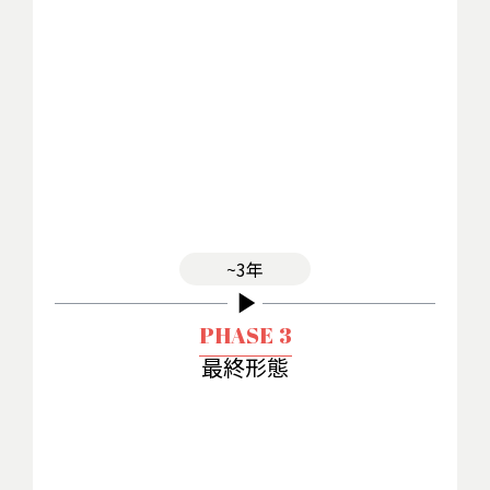
~3年
play_arrow
PHASE 3
最終形態