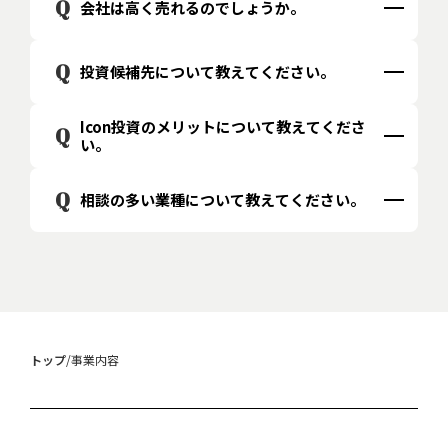
弊社の料金体系は、着手金無料、成果報酬型です。大手
Q
A
会社は高く売れるのでしょうか。
M&A仲介会社と比較して1/3程度の水準となるケースが
多く、費用対効果の高いサービスを提供しています。例
よくご質問いただきますが、弊社は、オーナー様が築
Q
A
投資候補先について教えてください。
えば、M&Aに至った場合は成約価格の1-5%、コンサル
かれてきた企業文化や理念の承継を重視した投資を行
ティング契約の場合は月●万円の様に、事前にご提示さ
っており、必ずしも売却価格の最大化のみを目的として
せていただきます。
Icon投資のメリットについて教えてくださ
弊社は特定の業種に限定せず、幅広い企業を投資対象と
Q
A
いません。価格を最優先とされる場合には、同業他社
い。
しています。その上で、営業黒字であることや一定の業
へのM&Aが有力な選択肢となる一方で、長期的な企業
歴（目安として15年以上）、前オーナー様が企業の独
価値の維持・向上や承継のあり方を重視される場合に
取引先様や従業員様への影響が少ない点、今の社員様
Q
A
相談の多い業種について教えてください。
立性や従業員を重視されていること、ならびに次期後継
は、当社のアプローチが適していると考えています。
にも経営株主となる機会が開かれる点が、メリットで
者候補との適合性などを踏まえ、総合的に判断してい
ございます。事業会社の子会社ではないので、会社の取
ます。
製造業、卸売業、建設業、不動産業、飲食・食品関
A
引内容を大きく変えず、会社の独立性や理念を承継でき
連、広告、コンサルティング、IT、映像制作など、幅広
る点も評価されています。
い業種のオーナー様からご相談をいただいています。投
資実績としては、豆腐の製造販売業や動画制作業など
がございます。
トップ
/
事業内容